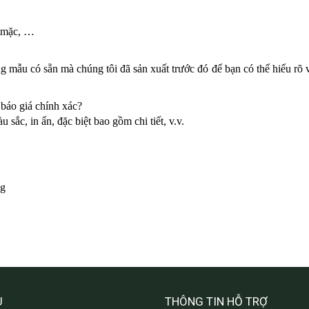
y mặc, …
 mẫu có sẵn mà chúng tôi đã sản xuất trước đó để bạn có thể hiểu rõ 
 báo giá chính xác?
u sắc, in ấn, đặc biệt bao gồm chi tiết, v.v.
ng
U
THÔNG TIN HỖ TRỢ