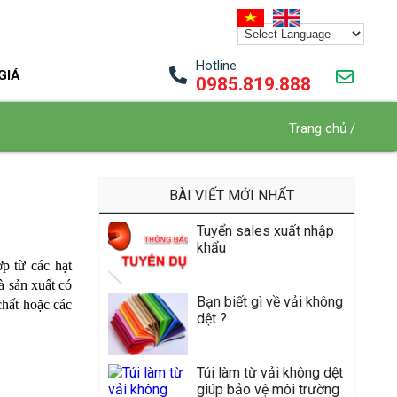
Hotline
GIÁ
0985.819.888
Trang chủ
/
BÀI VIẾT MỚI NHẤT
Tuyển sales xuất nhập
khẩu
p từ các hạt
à sản xuất có
Bạn biết gì về vải không
hất hoặc các
dệt ?
Túi làm từ vải không dệt
giúp bảo vệ môi trường